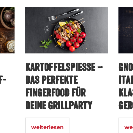
KARTOFFELSPIESSE – D
GNO
F-
AS PERFEKTE F
ITA
INGERFOOD FÜR D
KLA
EINE GRILLPARTY
GER
weiterlesen
we