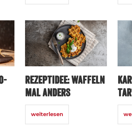
O-
REZEPTIDEE: WAFFELN
KAR
MAL ANDERS
TAR
weiterlesen
we