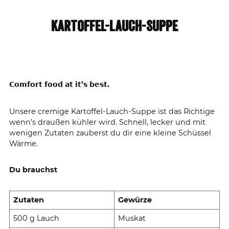
KARTOFFEL-LAUCH-SUPPE
𝗖𝗼𝗺𝗳𝗼𝗿𝘁 𝗳𝗼𝗼𝗱 𝗮𝘁 𝗶𝘁’𝘀 𝗯𝗲𝘀𝘁.
Unsere cremige Kartoffel-Lauch-Suppe ist das Richtige
wenn’s draußen kühler wird. Schnell, lecker und mit
wenigen Zutaten zauberst du dir eine kleine Schüssel
Wärme.
Du brauchst
Zutaten
Gewürze
500 g Lauch
Muskat