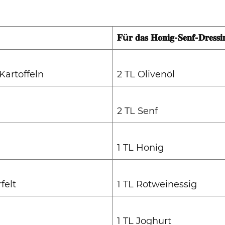
𝐅ü𝐫 𝐝𝐚𝐬 𝐇𝐨𝐧𝐢𝐠-𝐒𝐞𝐧𝐟-𝐃𝐫𝐞𝐬𝐬𝐢
Kartoffeln
2 TL Olivenöl
2 TL Senf
1 TL Honig
felt
1 TL Rotweinessig
1 TL Joghurt