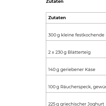
Zutaten
Zutaten
300 g kleine festkochende 
2 x 230 g Blätterteig
140 g geriebener Käse
100 g Räucherspeck, gewür
225 g griechischer Joghurt