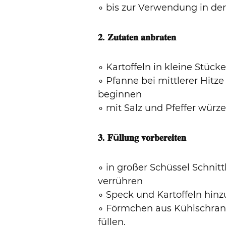
∘ bis zur Verwendung in de
𝟐.
𝐙𝐮𝐭𝐚𝐭𝐞𝐧 𝐚𝐧𝐛𝐫𝐚𝐭𝐞𝐧
∘ Kartoffeln in kleine Stüc
∘ Pfanne bei mittlerer Hitz
beginnen
∘ mit Salz und Pfeffer würz
𝟑.
𝐅ü𝐥𝐥𝐮𝐧𝐠 𝐯𝐨𝐫𝐛𝐞𝐫𝐞𝐢𝐭𝐞𝐧
∘ in großer Schüssel Schnit
verrühren
∘ Speck und Kartoffeln hi
∘ Förmchen aus Kühlschrank
füllen.