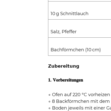
10 g Schnittlauch
Salz, Pfeffer
Bachförmchen (10 cm)
𝗭𝘂𝗯𝗲𝗿𝗲𝗶𝘁𝘂𝗻𝗴
𝟏.
𝐕𝐨𝐫𝐛𝐞𝐫𝐞𝐢𝐭𝐮𝐧𝐠𝐞𝐧
∘ Ofen auf 220 °C vorheizen
∘ 8 Backförmchen mit dem 
∘ Boden jeweils mit einer G