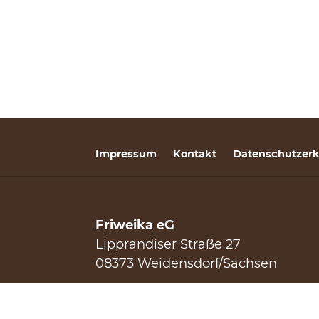
Impressum
Kontakt
Datenschutzerk
Friweika eG
Lipprandiser Straße 27
08373 Weidensdorf/Sachsen
Telefon:
+49 3763 1772–0
Fax: +49 3763 40259–85